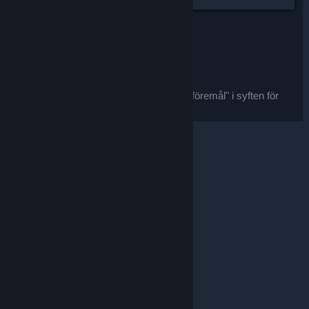
Black-White Plague Doctor Mask
$0.25
Köp
Efter köpet kommer denna artikel:
denna artikel betraktas som ett "spelföremål" i syften för
Steams återbetalningserbjudande