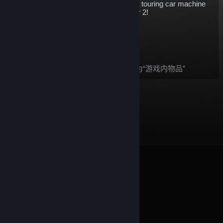
Sport is an incredible example of what a touring car machine
can do - and it's available now in rFactor 2!
$5.78
添加至购物车
购买后，这件物品：
根据
Steam 退款
政策，此物品被视为“游戏内物品”
© Valve Corporation。保留所有权利。所有商标均为其在
美国及其它国家/地区的各自持有者所有。
隐私政策
|
法
律信息
|
无障碍
|
Steam 订户协议
|
退款
|
Cookie