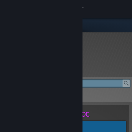
登录
商店
社区
关于
rFactor 2 Store
客服
更改语言
rFactor 2 Store
> BMW 330i M Sport BTCC
获取 Steam 手机应用
BMW 330i M Sport BTCC
查看桌面版网站