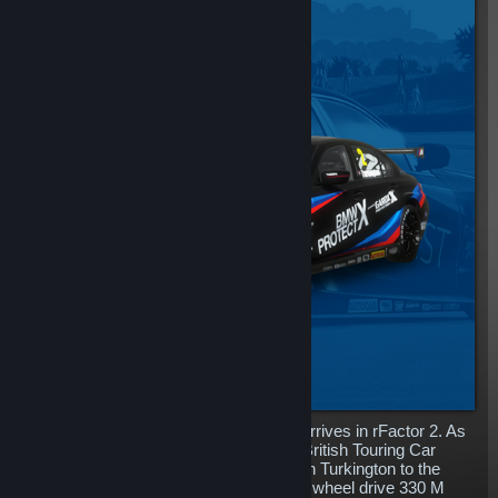
The mighty BTCC BMW 330i M Sport arrives in rFactor 2. As
one of the most potent cars in modern British Touring Car
Championship history, having lifted Colin Turkington to the
drivers crown on debut in 2019, the real wheel drive 330 M