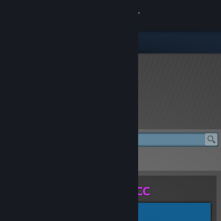
로그인
상점
커뮤니티
정보
rFactor 2 Store
지원
언어 변경
rFactor 2 Store
> BMW 330i M Sport BTCC
Steam 모바일 앱 다운로드
BMW 330i M Sport BTCC
PC 웹사이트 보기