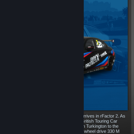
The mighty BTCC BMW 330i M Sport arrives in rFactor 2. As
one of the most potent cars in modern British Touring Car
Championship history, having lifted Colin Turkington to the
drivers crown on debut in 2019, the real wheel drive 330 M