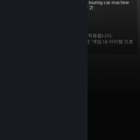
Sport is an incredible example of what a touring car machine
can do - and it's available now in rFactor 2!
$5.76
장바구니에 추가
구매한 아이템에는 다음과 같은 제한이 적용됩니다.
Steam에서 환불
받을 때, 이 아이템은 '게임 내 아이템'으로
간주 됩니다.
© Valve Corporation. 모든 권리 보유. 모든 상표는 미국
및 기타 국가에서 각각 해당 소유자의 재산입니다.
개인정
보 처리방침
|
법적 고지
|
접근성
|
Steam 이용 약관
|
환불
|
쿠키