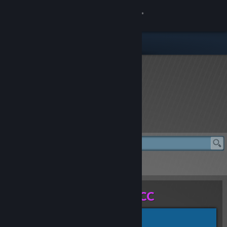
Inloggen
Winkel
Community
Over
rFactor 2 Store
Ondersteuning
Taal wijzigen
rFactor 2 Store
> BMW 330i M Sport BTCC
Download de mobiele Steam-app
BMW 330i M Sport BTCC
Desktopwebsite weergeven