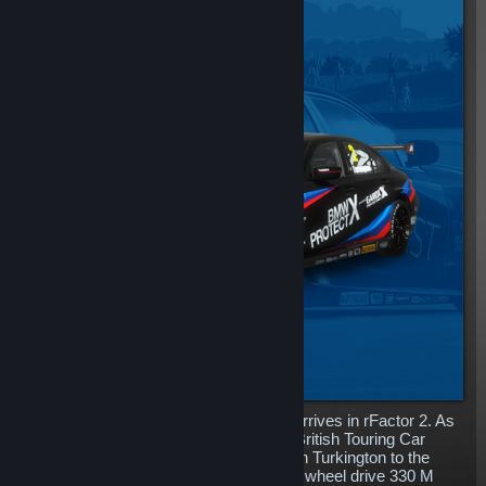
The mighty BTCC BMW 330i M Sport arrives in rFactor 2. As
one of the most potent cars in modern British Touring Car
Championship history, having lifted Colin Turkington to the
drivers crown on debut in 2019, the real wheel drive 330 M