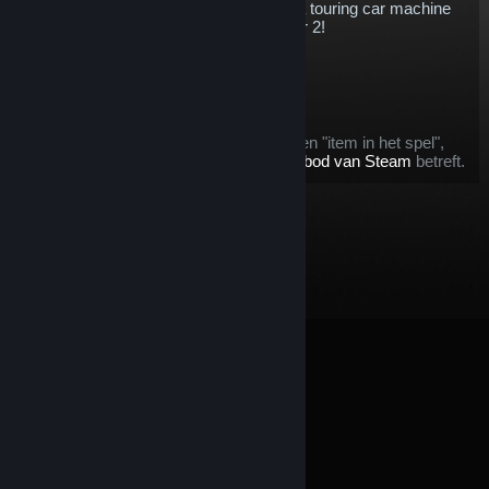
Sport is an incredible example of what a touring car machine
can do - and it's available now in rFactor 2!
$5.77
Aan winkelwagen toevoegen
Na aankoop zal dit voorwerp:
dit voorwerp wordt beschouwd als een "item in het spel",
voor zover het het
terugbetalingsaanbod van Steam
betreft.
© Valve Corporation. Alle rechten voorbehouden. Alle
handelsmerken zijn eigendom van hun respectieve
eigenaren in de Verenigde Staten en andere landen.
Privacybeleid
|
Juridische informatie
|
Toegankelijkheid
|
Steam Subscriber Agreement
|
Terugbetalingen
|
Cookies