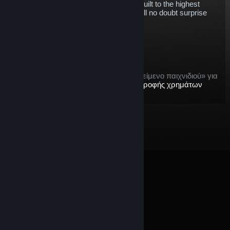
oval configuration. Laser scanned and built to the highest
levels of accuracy, this is a track that will no doubt surprise
and delight in equal measure.
$9.23
Προσθήκη στο καλάθι
Μετά την αγορά, αυτό το αντικείμενο:
αυτό το αντικείμενο είναι ένα «αντικείμενο παιχνιδιού» για
τους σκοπούς της προσφοράς
επιστροφής χρημάτων
Steam
© Valve Corporation. Με επιφύλαξη κάθε νόμιμου
δικαιώματος. Όλα τα εμπορικά σήματα είναι ιδιοκτησία
των αντίστοιχων δικαιούχων τους στις ΗΠΑ και σε άλλες
χώρες.
Πολιτική Απορρήτου
|
Νομικά
|
Προσβασιμότητα
|
Συμφωνητικό Συνδρομητή Steam
|
Επιστροφές χρημάτων
|
Cookie