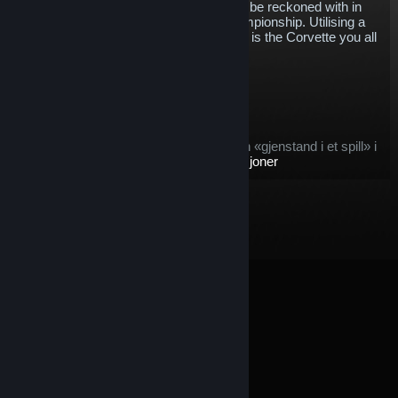
establish itself as a competitive force to be reckoned with in
the IMSA WeatherTech SportsCar Championship. Utilising a
mid-engine design for this first time, this is the Corvette you all
know and love, just a little bit different.
$5.76
Legg i handlevogn
Gjelder for gjenstanden etter kjøp:
denne gjenstanden betraktes som en «gjenstand i et spill» i
vilkårene for tilbudet om
Steam-refusjoner
© Valve Corporation. Alle rettigheter reservert. Alle
varemerker tilhører sine respektive eiere i USA og andre
land.
Retningslinjer for personvern
|
Juridisk
|
Tilgjengelighet
|
Steams abonnementsavtale
|
Refusjoner
|
Informasjonskapsler