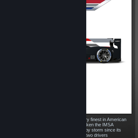
The Cadillac DPi-V.R represents the very finest in American
endurance racing engineering, having taken the IMSA
WeatherTech Sportscar Championship by storm since its
debut in 2017. Four Daytona 24H wins, two drivers