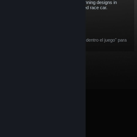
championships and one of the most stunning designs in
modern IMSA racing. A true thoroughbred race car.
$5.76
Agregar al carrito
Después de la compra, este artículo:
este artículo se considera un "objeto dentro el juego" para
la
oferta de reembolsos
de Steam.
© Valve Corporation. Todos los derechos reservados.
Todas las marcas registradas pertenecen a sus
respectivos dueños en EE. UU. y otros países.
Política
de Privacidad
|
Información legal
|
Accesibilidad
|
Acuerdo de Suscriptor a Steam
|
Reembolsos
|
Cookies