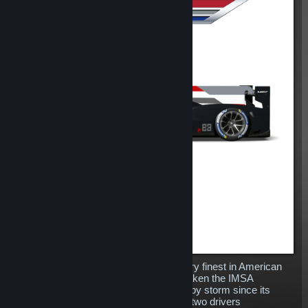
The Cadillac DPi-V.R represents the very finest in American
endurance racing engineering, having taken the IMSA
WeatherTech Sportscar Championship by storm since its
debut in 2017. Four Daytona 24H wins, two drivers