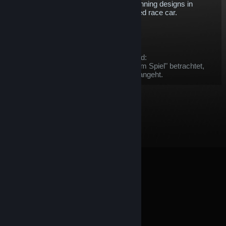
championships and one of the most stunning designs in
modern IMSA racing. A true thoroughbred race car.
$5.76
In den Warenkorb
Nach dem Kauf kann dieser Gegenstand:
Dieser Artikel wird als "Gegenstand im Spiel" betrachtet,
soweit es
Steam-Rückerstattungen
angeht.
© Valve Corporation. Alle Rechte vorbehalten. Alle
Marken sind Eigentum ihrer jeweiligen Besitzer in den
USA und anderen Ländern.
Datenschutzrichtlinien
|
Rechtliches
|
Barrierefreiheit
|
Steam-
Nutzungsvertrag
|
Rückerstattungen
|
Cookies