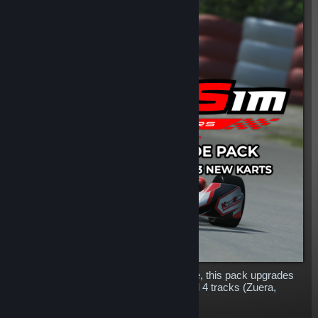
If you had all our KartSim content before, this pack upgrades
you with all the new content: 3 karts and 4 tracks (Zuera,
Wackersdorf, Whilton Mill and Larkhall)