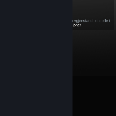
$19.38
Legg i handlevogn
Gjelder for gjenstanden etter kjøp:
denne gjenstanden betraktes som en «gjenstand i et spill» i
vilkårene for tilbudet om
Steam-refusjoner
© Valve Corporation. Alle rettigheter reservert. Alle
varemerker tilhører sine respektive eiere i USA og andre
land.
Retningslinjer for personvern
|
Juridisk
|
Tilgjengelighet
|
Steams abonnementsavtale
|
Refusjoner
|
Informasjonskapsler