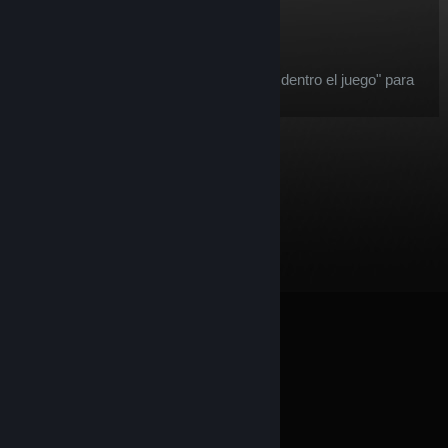
$19.38
Agregar al carrito
Después de la compra, este artículo:
este artículo se considera un "objeto dentro el juego" para
la
oferta de reembolsos
de Steam.
© Valve Corporation. Todos los derechos reservados.
Todas las marcas registradas pertenecen a sus
respectivos dueños en EE. UU. y otros países.
Política
de Privacidad
|
Información legal
|
Accesibilidad
|
Acuerdo de Suscriptor a Steam
|
Reembolsos
|
Cookies