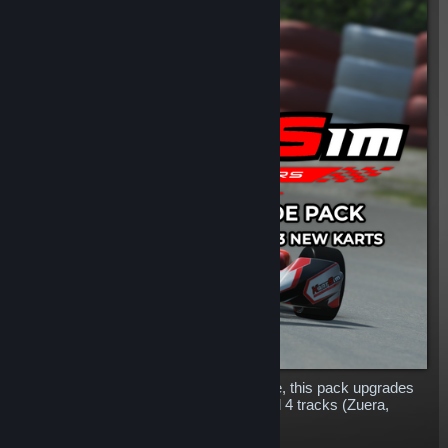
If you had all our KartSim content before, this pack upgrades
you with all the new content: 3 karts and 4 tracks (Zuera,
Wackersdorf, Whilton Mill and Larkhall)