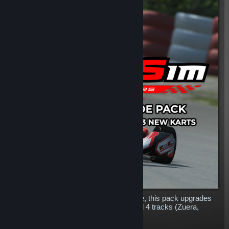
If you had all our KartSim content before, this pack upgrades
you with all the new content: 3 karts and 4 tracks (Zuera,
Wackersdorf, Whilton Mill and Larkhall)