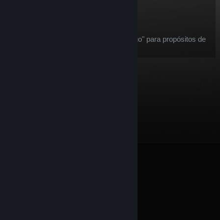
$19.45
+ Carrinho
Após a compra, este item:
esse item é considerado "item de jogo" para propósitos de
reembolso
.
© Valve Corporation. Todos os direitos reservados.
Todas as marcas registradas são propriedade dos seus
respectivos donos nos EUA e em outros países.
Política de Privacidade
|
Termos Legais
|
Acessibilidade
|
Acordo de Assinatura do Steam
|
Reembolsos
|
Cookies