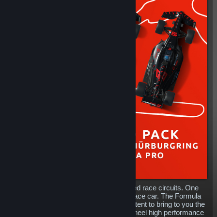
Three iconic and internationally renowned race circuits. One
high performance modern open wheel race car. The Formula
Pro Pack is the perfect collection of content to bring to you the
speed and excitement of racing open wheel high performance