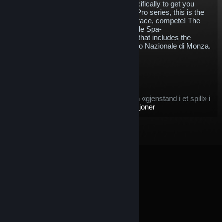
cars within the rFactor 2. Designed specifically to get you
competition ready for the new Formula Pro series, this is the
perfect pack for high speed thrills. Buy, race, compete! The
pack contains the Formula Pro, Circuit de Spa-
Francorchamps, Nürburgring (and yes, that includes the
famous Nordschleife) and the Autodromo Nazionale di Monza.
$20.52
Legg i handlevogn
Gjelder for gjenstanden etter kjøp:
denne gjenstanden betraktes som en «gjenstand i et spill» i
vilkårene for tilbudet om
Steam-refusjoner
© Valve Corporation. Alle rettigheter reservert. Alle
varemerker tilhører sine respektive eiere i USA og andre
land.
Retningslinjer for personvern
|
Juridisk
|
Tilgjengelighet
|
Steams abonnementsavtale
|
Refusjoner
|
Informasjonskapsler