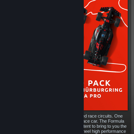
Three iconic and internationally renowned race circuits. One
high performance modern open wheel race car. The Formula
Pro Pack is the perfect collection of content to bring to you the
speed and excitement of racing open wheel high performance