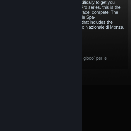
cars within the rFactor 2. Designed specifically to get you
competition ready for the new Formula Pro series, this is the
perfect pack for high speed thrills. Buy, race, compete! The
pack contains the Formula Pro, Circuit de Spa-
Francorchamps, Nürburgring (and yes, that includes the
famous Nordschleife) and the Autodromo Nazionale di Monza.
$20.45
Aggiungi al carrello
Dopo l'acquisto, questo oggetto:
questo oggetto vale come "oggetto in gioco" per le
condizioni di
Rimborso su Steam
© Valve Corporation. Tutti i diritti riservati. Tutti i marchi
appartengono ai rispettivi proprietari negli Stati Uniti e
in altri Paesi.
Informativa sulla privacy
|
Informazioni
legali
|
Accessibilità
|
Contratto di sottoscrizione a
Steam
|
Rimborsi
|
Cookie