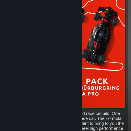
Three iconic and internationally renowned race circuits. One
high performance modern open wheel race car. The Formula
Pro Pack is the perfect collection of content to bring to you the
speed and excitement of racing open wheel high performance