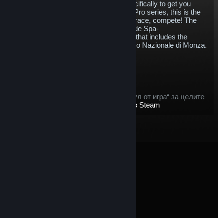
cars within the rFactor 2. Designed specifically to get you
competition ready for the new Formula Pro series, this is the
perfect pack for high speed thrills. Buy, race, compete! The
pack contains the Formula Pro, Circuit de Spa-
Francorchamps, Nürburgring (and yes, that includes the
famous Nordschleife) and the Autodromo Nazionale di Monza.
$20.45
Добавяне в кошница
След покупка, този артикул:
този артикул се счита като „артикул от игра“ за целите
на предлаганото
възстановяване в Steam
© Valve Corporation. Всички права запазени. Всички
търговски марки принадлежат на съответните им
собственици в САЩ и други страни.
Декларация за
поверителност
|
Юридическа информация
|
Достъпност
|
Условия за ползване на Steam
|
Възстановявания
|
Бисквитки