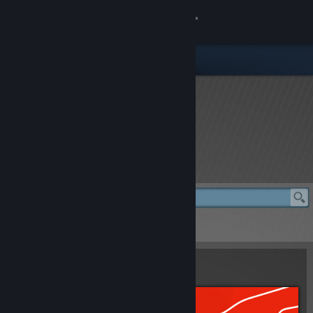
Вписване
Магазин
Общност
Относно
rFactor 2 Store
Поддръжка
Смяна на езика
rFactor 2 Store
> Formula Pro Pack
Сдобийте се с мобилното Steam приложение
Formula Pro Pack
Преглед на сайта за настолни компютри