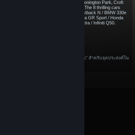
British racing circuits - Brands Hatch, Donington Park, Croft
and Thruxton. What’s there not to love? The 8 thrilling cars
included are as follows; Hyundai i30 Fastback N / BMW 330e
M Sport / Ford Focus ST / Toyota Corolla GR Sport / Honda
Civic Type R / Cupra Leon / Vauxhall Astra / Infiniti Q50.
$34.70
หยิบใส่รถเข็น
หลังจากสั่งซื้อ ไอเท็มนี้:
ไอเท็มนี้ถูกพิจารณาเป็น "ไอเท็มในเกม" สำหรับจุดประสงค์ใน
ข้อเสนอ
การขอคืนเงินบน Steam
© Valve Corporation สงวนลิขสิทธิ์ เครื่องหมายการค้า
ทั้งหมดเป็นทรัพย์สินของเจ้าของที่เกี่ยวข้องในสหรัฐอเมริกา
และประเทศอื่น
นโยบายความเป็นส่วนตัว
|
กฎหมาย
|
การช่วยการเข้าถึง
|
ข้อตกลงการสมัครสมาชิกของ
Steam
|
การคืนเงิน
|
คุกกี้