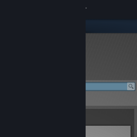
เข้าสู่ระบบ
ร้านค้า
ชุมชน
เกี่ยวกับ
rFactor 2 Store
ฝ่ายสนับสนุน
เปลี่ยนภาษา
rFactor 2 Store
> BTCC Total Pack
รับแอป Steam แบบพกพา
BTCC Total Pack
ชมเว็บไซต์สำหรับเดสก์ท็อป