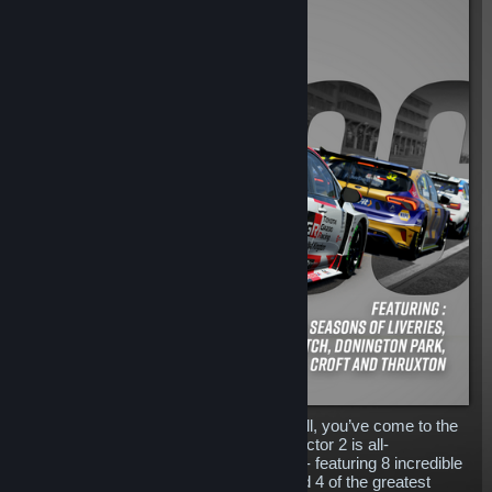
So, you like all things Touring Cars? Well, you’ve come to the
right place! The BTCC Total Pack in rFactor 2 is all-
encompassing for a tin-top racing lover - featuring 8 incredible
cars, 3 seasons of stunning liveries, and 4 of the greatest