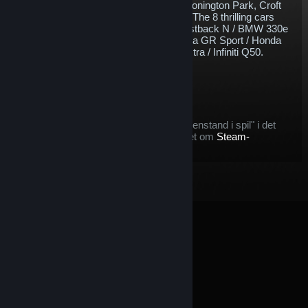
British racing circuits - Brands Hatch, Donington Park, Croft
and Thruxton. What’s there not to love? The 8 thrilling cars
included are as follows; Hyundai i30 Fastback N / BMW 330e
M Sport / Ford Focus ST / Toyota Corolla GR Sport / Honda
Civic Type R / Cupra Leon / Vauxhall Astra / Infiniti Q50.
$34.63
Læg i kurv
Efter du køber denne genstand:
denne genstand betragtes som en "genstand i spil" i det
tilfælde, at du vil gøre brug af tilbuddet om
Steam-
refundering
© Valve Corporation. Alle rettigheder forbeholdes. Alle
varemærker tilhører deres respektive indehavere i USA
og andre lande.
Fortrolighedspolitik
|
Juridisk
|
Tilgængelighed
|
Steam-abonnentaftale
|
Refunderinger
|
Cookies