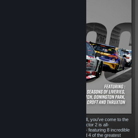
So, you like all things Touring Cars? Well, you’ve come to the
right place! The BTCC Total Pack in rFactor 2 is all-
encompassing for a tin-top racing lover - featuring 8 incredible
cars, 3 seasons of stunning liveries, and 4 of the greatest