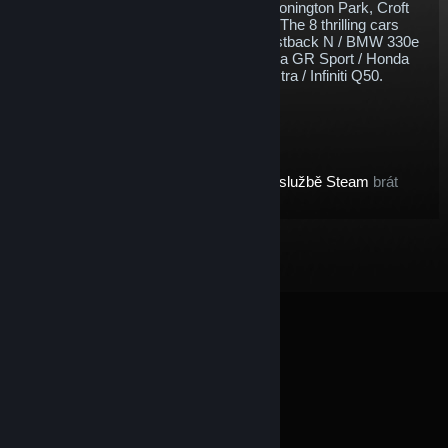
British racing circuits - Brands Hatch, Donington Park, Croft
and Thruxton. What’s there not to love? The 8 thrilling cars
included are as follows; Hyundai i30 Fastback N / BMW 330e
M Sport / Ford Focus ST / Toyota Corolla GR Sport / Honda
Civic Type R / Cupra Leon / Vauxhall Astra / Infiniti Q50.
$34.60
Přidat do košíku
Po zakoupení této položky ji:
budeme pro účely
vrácení peněz ve službě Steam
brát
jako „herní položku“
© Valve Corporation. Všechna práva vyhrazena.
Všechny ochranné známky jsou vlastnictvím
příslušných subjektů v USA a dalších zemích.
Zásady
ochrany soukromí
|
Právní poučení
|
Přístupnost
|
Smlouva o užívání služby Steam
|
Vrácení peněz
|
Cookies