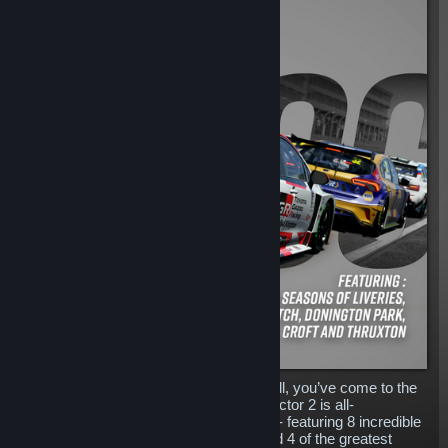
So, you like all things Touring Cars? Well, you’ve come to the
right place! The BTCC Total Pack in rFactor 2 is all-
encompassing for a tin-top racing lover - featuring 8 incredible
cars, 3 seasons of stunning liveries, and 4 of the greatest