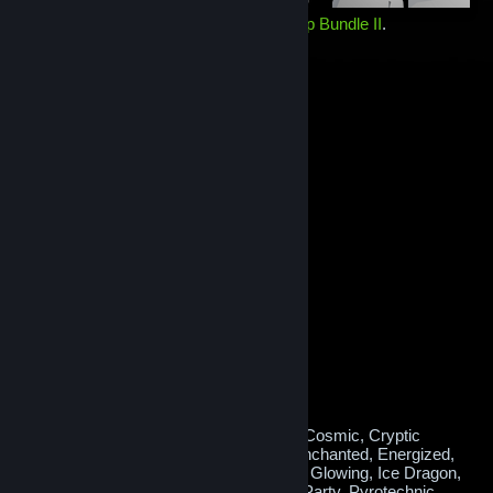
Holds a random item from the
Elver Map Bundle II
.
Contains one of the following 16 items:
#1 Medal
Vest
Clown Hair
Hat
Duffle Bag
Backpack
Feline Hair
Hat
Headset
Mask
Nerdy Glasses
Operator Cap
Hat
Pilot Respirator
Mask
Radio Backpack
Shoulder Falcon
Vest
Tank Hat
Feathered Hat
Obsidian Nightraider
Skin
Octavio
Backpack
Rainbow PDW
Skin
Runic Cape
Backpack
or, very rarely, a
Mythical Variant!
Potential Mythical effects:
Atomic, Blossoming, Burning, Confetti, Cosmic, Cryptic
Runes, Crystal Shards, Decked Out, Enchanted, Energized,
Fire Dragon, Freezing, Frosty, Glitched, Glowing, Ice Dragon,
Lovely, Lucky Coins, Melting, Musical, Party, Pyrotechnic,