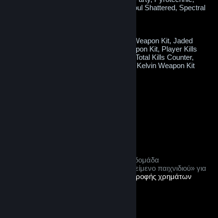
Radioactive, Sacrificial, Sky Lantern, Soul Shattered, Spectral
Gems or Wealthy
Potential bonus items:
Crafting Materials, Green Soul Crystal Weapon Kit, Jaded
Weapon Kit, Magenta Soul Crystal Weapon Kit, Player Kills
Counter, Red Soul Crystal Weapon Kit, Total Kills Counter,
Yellow Soul Crystal Weapon Kit or Zero Kelvin Weapon Kit
Does not require a key to open.
When opened this will be consumed.
$0.99
Προσθήκη στο καλάθι
Ετικέτες: Ανταλλάξιμο
Μετά την αγορά, αυτό το αντικείμενο:
δεν θα είναι ανταλλάξιμο για μία εβδομάδα
αυτό το αντικείμενο είναι ένα «αντικείμενο παιχνιδιού» για
τους σκοπούς της προσφοράς
επιστροφής χρημάτων
Steam
© Valve Corporation. Με επιφύλαξη κάθε νόμιμου
δικαιώματος. Όλα τα εμπορικά σήματα είναι ιδιοκτησία