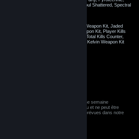
Radioactive, Sacrificial, Sky Lantern, Soul Shattered, Spectral
Gems or Wealthy
Potential bonus items:
Crafting Materials, Green Soul Crystal Weapon Kit, Jaded
Weapon Kit, Magenta Soul Crystal Weapon Kit, Player Kills
Counter, Red Soul Crystal Weapon Kit, Total Kills Counter,
Yellow Soul Crystal Weapon Kit or Zero Kelvin Weapon Kit
Does not require a key to open.
When opened this will be consumed.
$0.99
Ajouter au panier
Tags : Échangeable
Après achat, cet item :
ne sera pas échangeable pendant une semaine
est considéré comme un achat en jeu et ne peut être
remboursé que dans les conditions prévues dans notre
offre de
remboursements Steam
.
© Valve Corporation. Tous droits réservés. Toutes les
marques commerciales sont la propriété de leurs