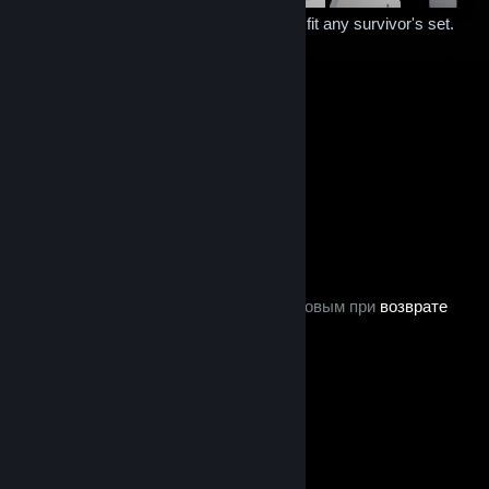
Closet of miscellaneous cosmetics that fit any survivor's set.
Contains all of the following 7 items:
Feline Collar
Mask
Disguise Mask
Reading Glasses
Floral Hair
Hat
Parachute Pack
Backpack
Sandstorm Crusader
Hat
Straw Hat
$6.99
В корзину
После покупки этот товар
этот предмет считается внутриигровым при
возврате
средств в Steam
© Valve Corporation. Все права сохранены. Все
торговые марки являются собственностью
соответствующих владельцев в США и других
странах.
Политика конфиденциальности
|
Правовая информация
|
Доступность
|
Соглашение подписчика Steam
|
Возврат средств
|
Файлы cookie