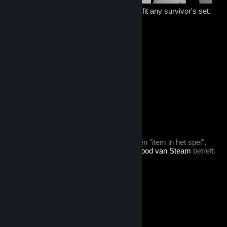
Closet of miscellaneous cosmetics that fit any survivor's set.
Contains all of the following 7 items:
Feline Collar
Mask
Disguise Mask
Reading Glasses
Floral Hair
Hat
Parachute Pack
Backpack
Sandstorm Crusader
Hat
Straw Hat
$6.99
Aan winkelwagen toevoegen
Na aankoop zal dit voorwerp:
dit voorwerp wordt beschouwd als een "item in het spel",
voor zover het het
terugbetalingsaanbod van Steam
betreft.
© Valve Corporation. Alle rechten voorbehouden. Alle
handelsmerken zijn eigendom van hun respectieve
eigenaren in de Verenigde Staten en andere landen.
Privacybeleid
|
Juridische informatie
|
Toegankelijkheid
|
Steam Subscriber Agreement
|
Terugbetalingen
|
Cookies