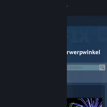
Inloggen
Winkel
Community
Over
CRAZY DOG DEMO-voorwerpwinkel
Ondersteuning
Taal wijzigen
CRAZY DOG DEMO-voorwerpwinkel
> FIRECAT
Download de mobiele Steam-app
FIRECAT
Desktopwebsite weergeven