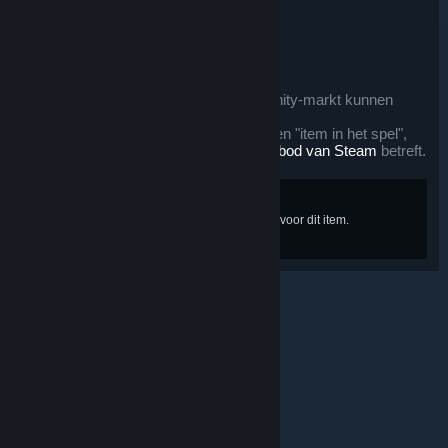
Tags: Ruilbaar, Verhandelbaar
Na aankoop zal dit voorwerp:
een week niet ruilbaar zijn
een week niet op de Steam Community-markt kunnen
worden gezet
dit voorwerp wordt beschouwd als een "item in het spel",
voor zover het het
terugbetalingsaanbod van Steam
betreft.
Op communitymarkt bekijken
Er is momenteel geen aanbod beschikbaar voor dit item.
© Valve Corporation. Alle rechten voorbehouden. Alle
handelsmerken zijn eigendom van hun respectieve
eigenaren in de Verenigde Staten en andere landen.
Privacybeleid
|
Juridische informatie
|
Toegankelijkheid
|
Steam Subscriber Agreement
|
Terugbetalingen
|
Cookies