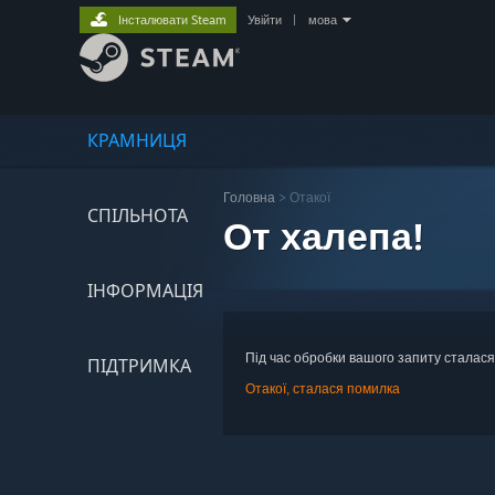
Інсталювати Steam
Увійти
|
мова
КРАМНИЦЯ
Головна
> Отакої
СПІЛЬНОТА
От халепа!
ІНФОРМАЦІЯ
Під час обробки вашого запиту сталася
ПІДТРИМКА
Отакої, сталася помилка