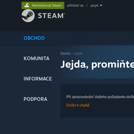
Nainstalovat Steam
přihlásit se
|
jazyk
OBCHOD
Domů
> Jejda
KOMUNITA
Jejda, promiňte
INFORMACE
Při zpracovávání Vašeho požadavku došl
PODPORA
Došlo k chybě