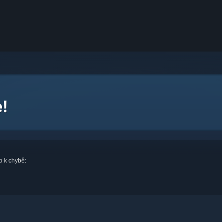
!
o k chybě: