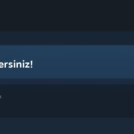
ersiniz!
i: