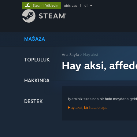
Steam'i Yükleyin
giriş yap
|
dil
MAĞAZA
Ana Sayfa
> Hay aksi
TOPLULUK
Hay aksi, affed
HAKKINDA
İşleminiz sırasında bir hata meydana geld
DESTEK
Hay aksi, bir hata oluştu