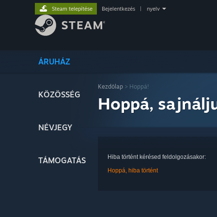
Steam telepítése
Bejelentkezés
|
nyelv
ÁRUHÁZ
Kezdőlap
> Hoppá!
KÖZÖSSÉG
Hoppá, sajnálj
NÉVJEGY
Hiba történt kérésed feldolgozásakor:
TÁMOGATÁS
Hoppá, hiba történt