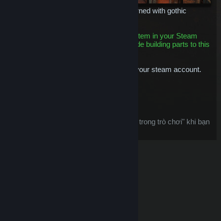
A strong carved stone building skin adorned with gothic
features and bones.
This is a building skin item. Having this item in your Steam
Inventory means you'll be able to upgrade building parts to this
tier.
This item will be permanently bound to your steam account.
$12.99
Thêm vào giỏ
Sau khi mua, vật phẩm này:
vật phẩm này được coi là "vật phẩm trong trò chơi" khi bạn
yêu cầu
hoàn tiền trên Steam
© Valve Corporation. Bảo lưu mọi quyền. Tất cả các
thương hiệu là tài sản của chủ sở hữu tương ứng tại
Hoa Kỳ và các quốc gia khác.
Chính sách bảo mật
|
Pháp lý
|
Hỗ trợ tiếp cận
|
Thỏa thuận người đăng
ký Steam
|
Hoàn tiền
|
Về cookie