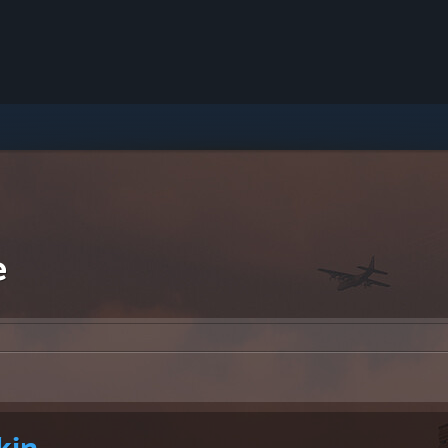
e
kin