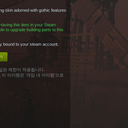
ng skin adorned with gothic features
. Having this item in your Steam
le to upgrade building parts to this
ly bound to your steam account.
가
같은 제한이 적용됩니다.
, 이 아이템은 '게임 내 아이템'으로