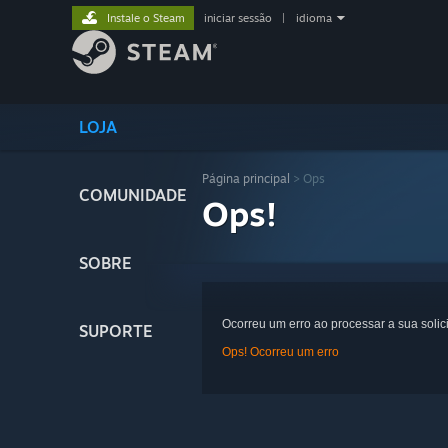
Instale o Steam
iniciar sessão
|
idioma
LOJA
Página principal
> Ops
COMUNIDADE
Ops!
SOBRE
Ocorreu um erro ao processar a sua solic
SUPORTE
Ops! Ocorreu um erro