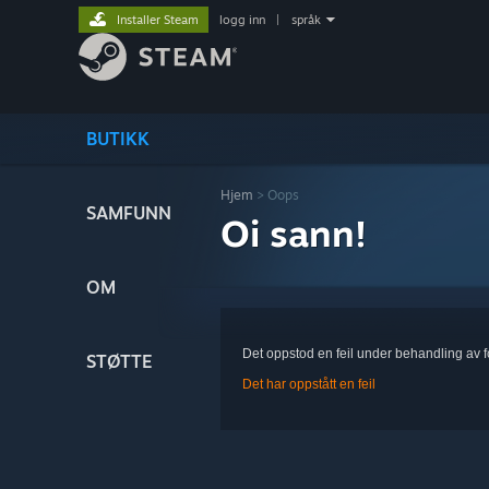
Installer Steam
logg inn
|
språk
BUTIKK
Hjem
> Oops
SAMFUNN
Oi sann!
OM
Det oppstod en feil under behandling av 
STØTTE
Det har oppstått en feil