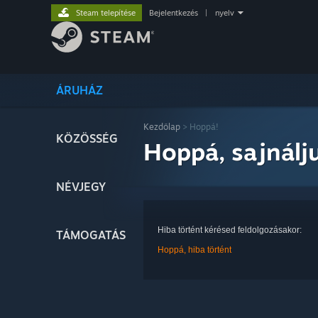
Steam telepítése
Bejelentkezés
|
nyelv
ÁRUHÁZ
Kezdőlap
> Hoppá!
KÖZÖSSÉG
Hoppá, sajnálj
NÉVJEGY
Hiba történt kérésed feldolgozásakor:
TÁMOGATÁS
Hoppá, hiba történt