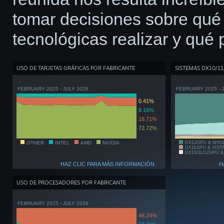
tomar decisiones sobre qué 
tecnológicas realizar y qué 
USO DE TARJETAS GRÁFICAS POR FABRICANTE
SISTEMAS DX10/11
FEBRUARY 2025 - JULY 2026
FEBRUARY 2025 - 
0.41%
8.16%
18.71%
72.72%
OTHER
INTEL
AMD
NVIDIA
DX12GPU & WIN
DX11GPU & VIST
DX10/11/12GPU &
HAZ CLIC PARA MÁS INFORMACIÓN
H
USO DE PROCESADORES POR FABRICANTE
FEBRUARY 2025 - JULY 2026
46.24%