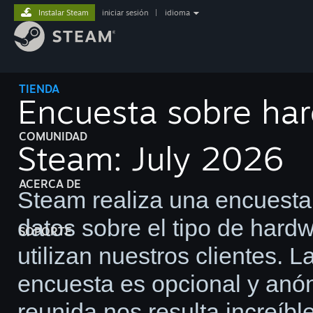
Instalar Steam
iniciar sesión
|
idioma
TIENDA
Encuesta sobre har
COMUNIDAD
Steam: July 2026
ACERCA DE
Steam realiza una encuesta
datos sobre el tipo de hard
SOPORTE
utilizan nuestros clientes. L
encuesta es opcional y anó
reunida nos resulta increíbl