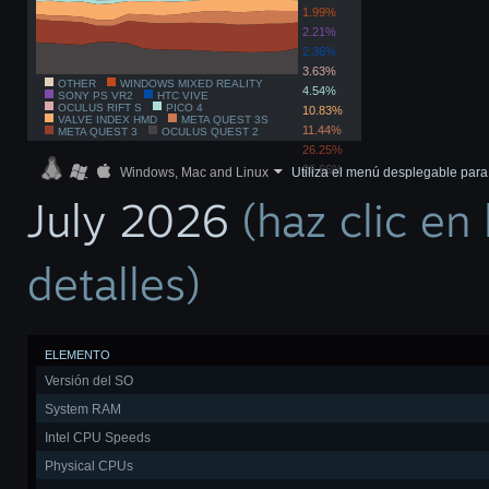
1.99%
2.21%
2.36%
3.63%
OTHER
WINDOWS MIXED REALITY
4.54%
SONY PS VR2
HTC VIVE
OCULUS RIFT S
PICO 4
10.83%
VALVE INDEX HMD
META QUEST 3S
11.44%
META QUEST 3
OCULUS QUEST 2
26.25%
26.66%
Windows, Mac and Linux
Utiliza el menú desplegable para f
July 2026
(haz clic en
detalles)
ELEMENTO
Versión del SO
System RAM
Intel CPU Speeds
Physical CPUs