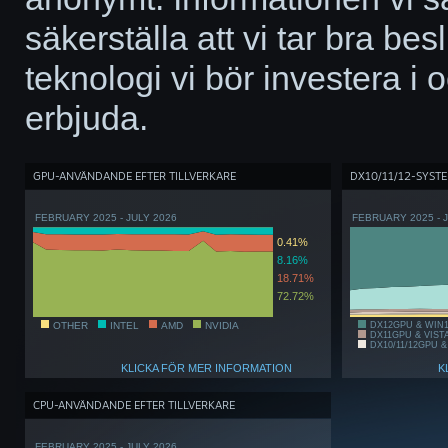
säkerställa att vi tar bra bes
teknologi vi bör investera i 
erbjuda.
GPU-ANVÄNDANDE EFTER TILLVERKARE
DX10/11/12-SYST
FEBRUARY 2025 - JULY 2026
FEBRUARY 2025 - 
0.41%
8.16%
18.71%
72.72%
OTHER
INTEL
AMD
NVIDIA
DX12GPU & WIN
DX11GPU & VIST
DX10/11/12GPU &
KLICKA FÖR MER INFORMATION
K
CPU-ANVÄNDANDE EFTER TILLVERKARE
FEBRUARY 2025 - JULY 2026