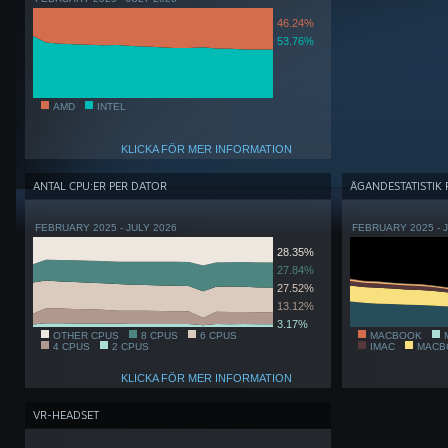
46.24%
53.76%
AMD
INTEL
KLICKA FÖR MER INFORMATION
ANTAL CPU:ER PER DATOR
ÄGANDESTATISTIK
FEBRUARY 2025 - JULY 2026
FEBRUARY 2025 - 
28.35%
27.84%
27.52%
13.12%
3.17%
OTHER CPUS
8 CPUS
6 CPUS
MACBOOK
4 CPUS
2 CPUS
IMAC
MACB
KLICKA FÖR MER INFORMATION
VR-HEADSET