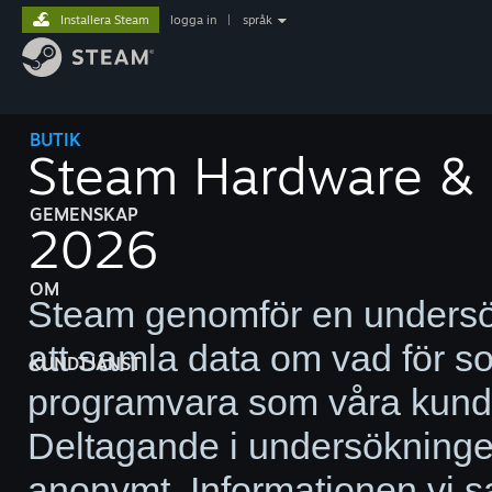
Installera Steam
logga in
|
språk
BUTIK
Steam Hardware & S
GEMENSKAP
2026
OM
Steam genomför en undersö
att samla data om vad för s
KUNDTJÄNST
programvara som våra kund
Deltagande i undersökningen 
anonymt. Informationen vi sa