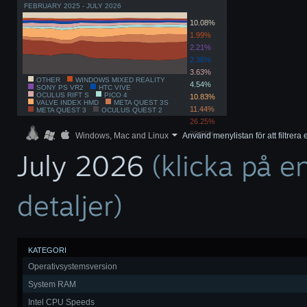
FEBRUARY 2025 - JULY 2026
10.08%
1.99%
2.21%
2.36%
3.63%
OTHER
WINDOWS MIXED REALITY
4.54%
SONY PS VR2
HTC VIVE
OCULUS RIFT S
PICO 4
10.83%
VALVE INDEX HMD
META QUEST 3S
11.44%
META QUEST 3
OCULUS QUEST 2
26.25%
26.66%
Windows, Mac and Linux
Använd menylistan för att filtrera e
July 2026
(klicka på e
detaljer)
KATEGORI
Operativsystemsversion
System RAM
Intel CPU Speeds