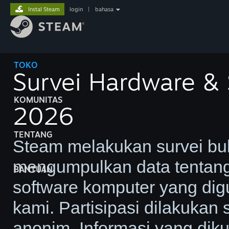
Instal Steam
login
|
bahasa
TOKO
Survei Hardware & 
KOMUNITAS
2026
TENTANG
Steam melakukan survei bu
mengumpulkan data tentang
BANTUAN
software komputer yang di
kami. Partisipasi dilakukan
anonim. Informasi yang dik