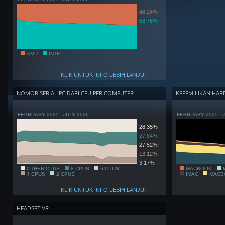
46.24%
53.76%
AMD
INTEL
KLIK UNTUK INFO LEBIH LANJUT
NOMOR SERIAL PC DARI CPU PER COMPUTER
KEPEMILIKAN HA
FEBRUARY 2025 - JULY 2026
FEBRUARY 2025 - 
28.35%
27.84%
27.52%
13.12%
3.17%
OTHER CPUS
8 CPUS
6 CPUS
MACBOOK
4 CPUS
2 CPUS
IMAC
MACB
KLIK UNTUK INFO LEBIH LANJUT
HEADSET VR