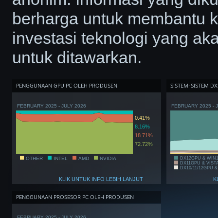
berharga untuk membantu 
investasi teknologi yang ak
untuk ditawarkan.
PENGGUNAAN GPU PC OLEH PRODUSEN
SISTEM-SISTEM DX
FEBRUARY 2025 - JULY 2026
FEBRUARY 2025 - 
0.41%
8.16%
18.71%
72.72%
OTHER
INTEL
AMD
NVIDIA
DX12GPU & WIN
DX11GPU & VIST
DX10/11/12GPU &
KLIK UNTUK INFO LEBIH LANJUT
K
PENGGUNAAN PROSESOR PC OLEH PRODUSEN
FEBRUARY 2025 - JULY 2026