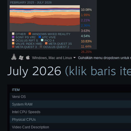
FEBRUARY 2025 - JULY 2026
10.08%
1.99%
2.21%
2.36%
3.63%
OTHER
WINDOWS MIXED REALITY
4.54%
SONY PS VR2
HTC VIVE
OCULUS RIFT S
PICO 4
10.83%
VALVE INDEX HMD
META QUEST 3S
11.44%
META QUEST 3
OCULUS QUEST 2
26.25%
26.66%
Windows, Mac and Linux
Gunakan menu dropdown untuk memf
July 2026
(klik baris 
ITEM
Versi OS
System RAM
Intel CPU Speeds
Physical CPUs
Video Card Description