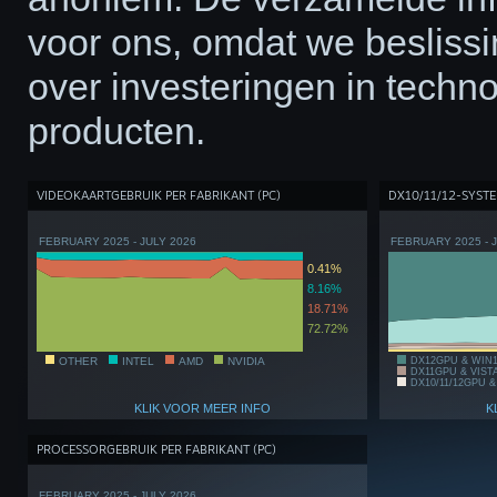
voor ons, omdat we beslis
over investeringen in techn
producten.
VIDEOKAARTGEBRUIK PER FABRIKANT (PC)
DX10/11/12-SYST
FEBRUARY 2025 - JULY 2026
FEBRUARY 2025 - 
0.41%
8.16%
18.71%
72.72%
OTHER
INTEL
AMD
NVIDIA
DX12GPU & WIN
DX11GPU & VIST
DX10/11/12GPU &
KLIK VOOR MEER INFO
K
PROCESSORGEBRUIK PER FABRIKANT (PC)
FEBRUARY 2025 - JULY 2026