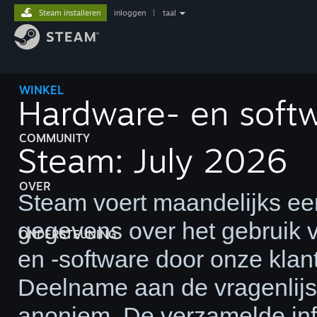
Steam installeren
inloggen
|
taal
WINKEL
Hardware- en soft
COMMUNITY
Steam: July 2026
OVER
Steam voert maandelijks een
gegevens over het gebruik
ONDERSTEUNING
en -software door onze klan
Deelname aan de vragenlijst
anoniem. De verzamelde inf