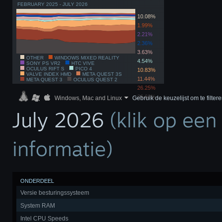
FEBRUARY 2025 - JULY 2026
10.08%
1.99%
2.21%
2.36%
3.63%
OTHER
WINDOWS MIXED REALITY
4.54%
SONY PS VR2
HTC VIVE
OCULUS RIFT S
PICO 4
10.83%
VALVE INDEX HMD
META QUEST 3S
11.44%
META QUEST 3
OCULUS QUEST 2
26.25%
26.66%
Windows, Mac and Linux
Gebruik de keuzelijst om te filter
July 2026
(klik op een
informatie)
ONDERDEEL
Versie besturingssysteem
System RAM
Intel CPU Speeds