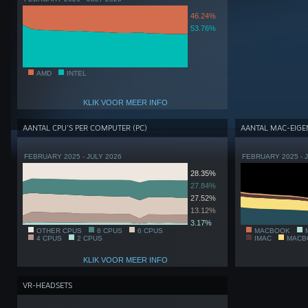
46.24%
53.76%
AMD
INTEL
KLIK VOOR MEER INFO
AANTAL CPU'S PER COMPUTER (PC)
AANTAL MAC-EIG
FEBRUARY 2025 - JULY 2026
FEBRUARY 2025 - 
28.35%
27.84%
27.52%
13.12%
3.17%
OTHER CPUS
8 CPUS
6 CPUS
MACBOOK
4 CPUS
2 CPUS
IMAC
MACB
KLIK VOOR MEER INFO
VR-HEADSETS