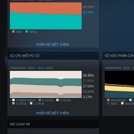
46.24%
53.76%
AMD
INTEL
NHẤP ĐỂ BIẾT THÊM
SỐ CPU MỖI PC CÓ
SỞ HỮU PHẦN CỨ
FEBRUARY 2025 - JULY 2026
FEBRUARY 2025 - 
28.35%
27.84%
27.52%
13.12%
3.17%
OTHER CPUS
8 CPUS
6 CPUS
MACBOOK
4 CPUS
2 CPUS
IMAC
MACB
NHẤP ĐỂ BIẾT THÊM
MŨ CHỤP VR