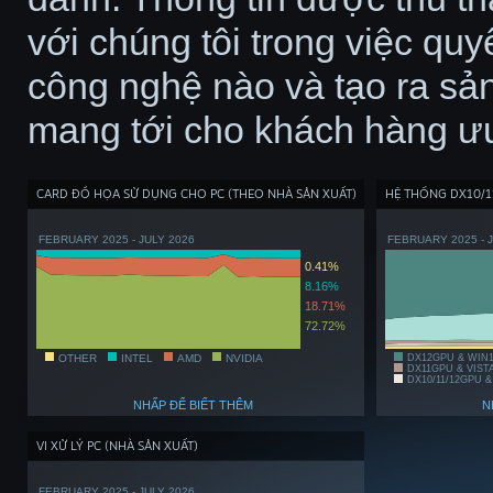
với chúng tôi trong việc quy
công nghệ nào và tạo ra sả
mang tới cho khách hàng ưu 
CARD ĐỒ HỌA SỬ DỤNG CHO PC (THEO NHÀ SẢN XUẤT)
HỆ THỐNG DX10/1
FEBRUARY 2025 - JULY 2026
FEBRUARY 2025 - 
0.41%
8.16%
18.71%
72.72%
OTHER
INTEL
AMD
NVIDIA
DX12GPU & WIN
DX11GPU & VIST
DX10/11/12GPU &
NHẤP ĐỂ BIẾT THÊM
N
VI XỬ LÝ PC (NHÀ SẢN XUẤT)
FEBRUARY 2025 - JULY 2026