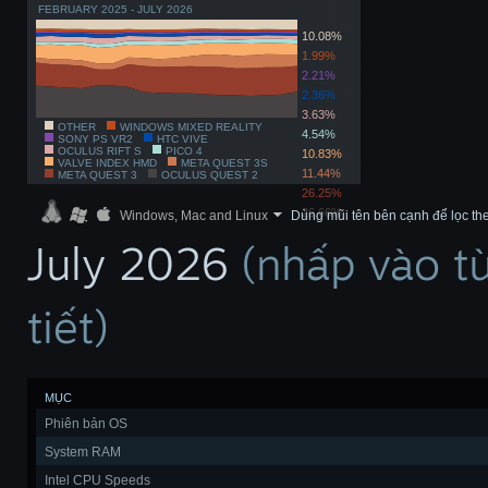
FEBRUARY 2025 - JULY 2026
10.08%
1.99%
2.21%
2.36%
3.63%
OTHER
WINDOWS MIXED REALITY
4.54%
SONY PS VR2
HTC VIVE
OCULUS RIFT S
PICO 4
10.83%
VALVE INDEX HMD
META QUEST 3S
11.44%
META QUEST 3
OCULUS QUEST 2
26.25%
26.66%
Windows, Mac and Linux
Dùng mũi tên bên cạnh để lọc the
July 2026
(nhấp vào t
tiết)
MỤC
Phiên bản OS
System RAM
Intel CPU Speeds