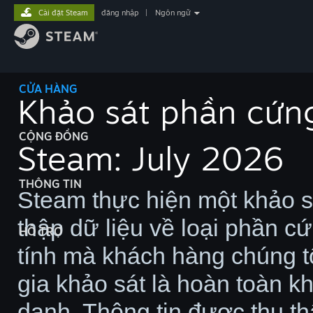
Cài đặt Steam
đăng nhập
|
Ngôn ngữ
CỬA HÀNG
Khảo sát phần cứn
CỘNG ĐỒNG
Steam: July 2026
THÔNG TIN
Steam thực hiện một khảo s
thập dữ liệu về loại phần 
HỖ TRỢ
tính mà khách hàng chúng t
gia khảo sát là hoàn toàn k
danh. Thông tin được thu t