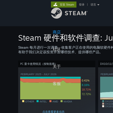
安装 Steam
登录
|
语言
商店
Steam 硬件和软件调查: Jul
Steam 每月进行一次调查，收集客户正在使用的电脑软硬
社区
有助于我们决定该投资开发哪些技术、提供哪些产品。
PC 显卡使用情况（按制造商）
DX10/11
关于
FEBRUARY 2025 - JULY 2026
FEBRUARY
0.41%
客服
8.16%
18.71%
72.72%
OTHER
INTEL
AMD
NVIDIA
DX12G
DX11G
DX10/1
点击查看更多信息