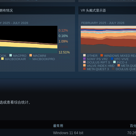
件拥有情况
VR 头戴式显示器
 2025 - JULY 2026
FEBRUARY 2025 - JULY 2026
0.12%
0.16%
1.09%
3.04%
12.51%
OOK
MACPRO
MACMINI
OTHER
WINDOWS MIXED RE
17.29%
MACBOOKAIR
MACBOOKPRO
SONY PS VR2
HTC VIVE
OCULUS RIFT S
PICO 4
VALVE INDEX HMD
META QU
META QUEST 3
OCULUS QUE
选或查看综合统计。
最常用
百
Windows 11 64 bit
70.2