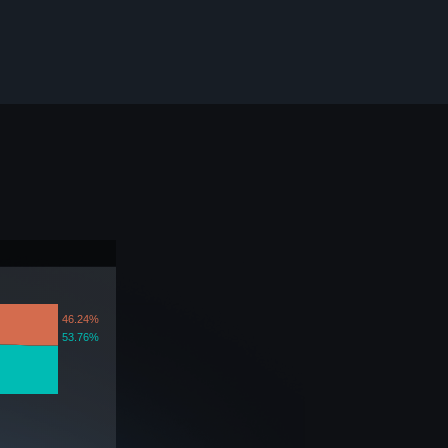
46.24%
53.76%