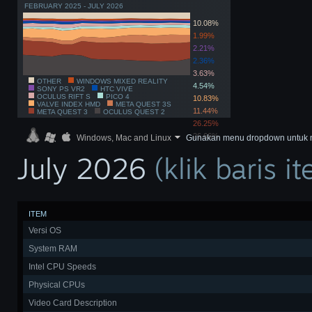
FEBRUARY 2025 - JULY 2026
10.08%
1.99%
2.21%
2.36%
3.63%
OTHER
WINDOWS MIXED REALITY
4.54%
SONY PS VR2
HTC VIVE
OCULUS RIFT S
PICO 4
10.83%
VALVE INDEX HMD
META QUEST 3S
11.44%
META QUEST 3
OCULUS QUEST 2
26.25%
26.66%
Windows, Mac and Linux
Gunakan menu dropdown untuk memf
July 2026
(klik baris 
ITEM
Versi OS
System RAM
Intel CPU Speeds
Physical CPUs
Video Card Description