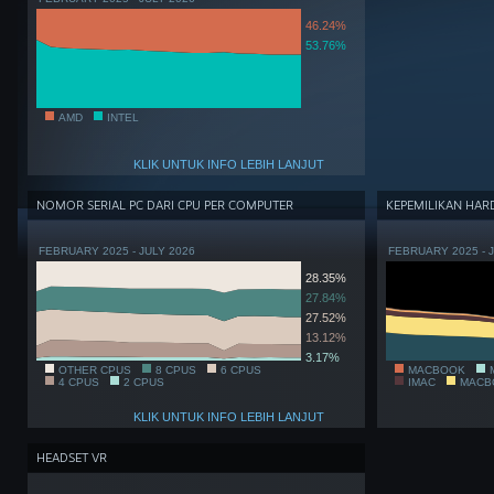
46.24%
53.76%
AMD
INTEL
KLIK UNTUK INFO LEBIH LANJUT
NOMOR SERIAL PC DARI CPU PER COMPUTER
KEPEMILIKAN HA
FEBRUARY 2025 - JULY 2026
FEBRUARY 2025 - 
28.35%
27.84%
27.52%
13.12%
3.17%
OTHER CPUS
8 CPUS
6 CPUS
MACBOOK
4 CPUS
2 CPUS
IMAC
MACB
KLIK UNTUK INFO LEBIH LANJUT
HEADSET VR