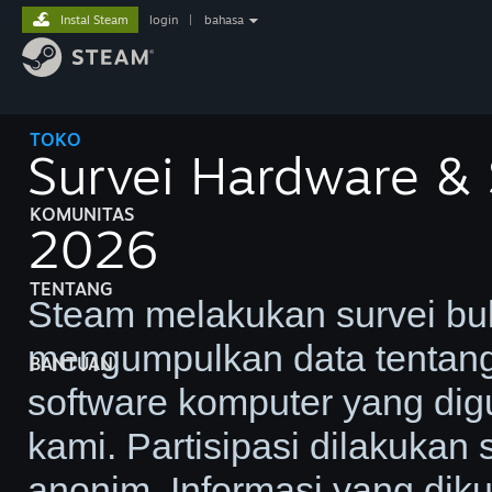
Instal Steam
login
|
bahasa
TOKO
Survei Hardware & 
KOMUNITAS
2026
TENTANG
Steam melakukan survei bu
mengumpulkan data tentang
BANTUAN
software komputer yang di
kami. Partisipasi dilakukan
anonim. Informasi yang dik