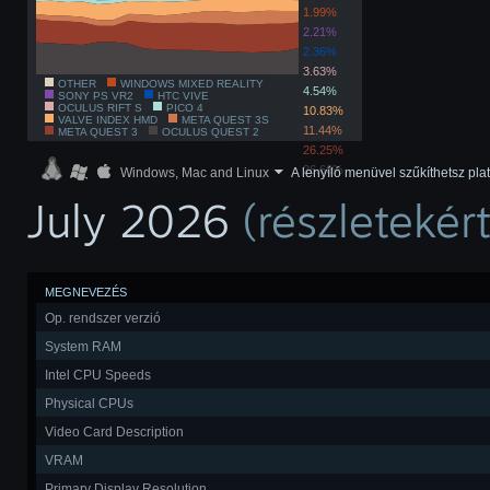
1.99%
2.21%
2.36%
3.63%
OTHER
WINDOWS MIXED REALITY
4.54%
SONY PS VR2
HTC VIVE
OCULUS RIFT S
PICO 4
10.83%
VALVE INDEX HMD
META QUEST 3S
11.44%
META QUEST 3
OCULUS QUEST 2
26.25%
26.66%
Windows, Mac and Linux
A lenyíló menüvel szűkíthetsz plat
July 2026
(részletekér
MEGNEVEZÉS
Op. rendszer verzió
System RAM
Intel CPU Speeds
Physical CPUs
Video Card Description
VRAM
Primary Display Resolution