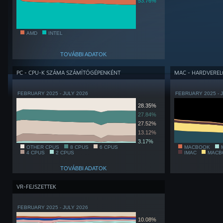
53.76%
AMD
INTEL
TOVÁBBI ADATOK
PC - CPU-K SZÁMA SZÁMÍTÓGÉPENKÉNT
MAC - HARDVERE
FEBRUARY 2025 - JULY 2026
FEBRUARY 2025 - 
28.35%
27.84%
27.52%
13.12%
3.17%
OTHER CPUS
8 CPUS
6 CPUS
MACBOOK
4 CPUS
2 CPUS
IMAC
MACB
TOVÁBBI ADATOK
VR-FEJSZETTEK
FEBRUARY 2025 - JULY 2026
10.08%