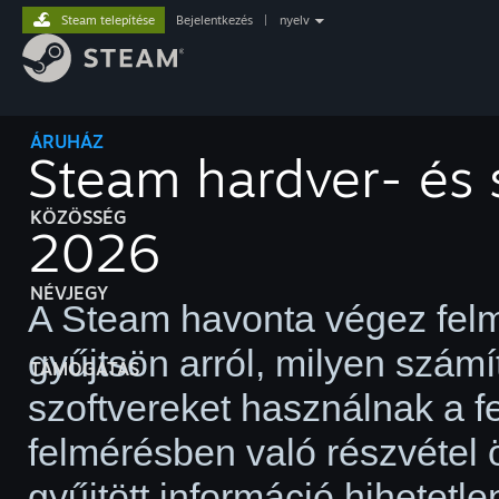
Steam telepítése
Bejelentkezés
|
nyelv
ÁRUHÁZ
Steam hardver- és s
KÖZÖSSÉG
2026
NÉVJEGY
A Steam havonta végez felm
gyűjtsön arról, milyen szám
TÁMOGATÁS
szoftvereket használnak a f
felmérésben való részvétel 
gyűjtött információ hihetet