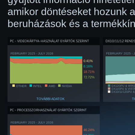
amikor döntéseket hozunk a
beruházások és a termékkín
PC - VIDEOKÁRTYA-HASZNÁLAT GYÁRTÓK SZERINT
DX10/11/12 REND
FEBRUARY 2025 - JULY 2026
FEBRUARY 2025 - 
0.41%
8.16%
18.71%
72.72%
OTHER
INTEL
AMD
NVIDIA
DX12GPU & WIN
DX11GPU & VIST
DX10/11/12GPU &
TOVÁBBI ADATOK
T
PC - PROCESSZORHASZNÁLAT GYÁRTÓK SZERINT
FEBRUARY 2025 - JULY 2026
46.24%