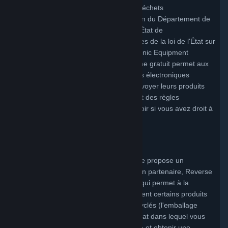
Programme de collection publique des déchets
électroniques (RLGA) sous la supervision du Département de
la conservation de l’environnement de l'État de
New York (DEC), et répond aux exigences de la loi de l'État sur
la protection de l’environnement (Electronic Equipment
Recycling and Reuse Act). Ce programme gratuit permet aux
personnes en possession d'équipements électroniques
admissibles en fin de vie (PECO) de renvoyer leurs produits
afin qu'ils soient recyclés dans le respect des règles
environnementales.
Cliquez ici
pour savoir si vous avez droit à
ce service gratuit.
Programme de la Virginie-Occidentale
Dans l'État de Virginie-Occidentale, Valve propose un
programme de retour par courrier via son partenaire, Reverse
Logistics Group Americas, Inc. (RLGA), qui permet à la
clientèle de Valve de renvoyer gratuitement certains produits
de la marque Valve afin qu'ils soient recyclés (l'emballage
pourra vous incomber en fonction de l'État dans lequel vous
vivez). Pour bénéficier de ce programme et obtenir une