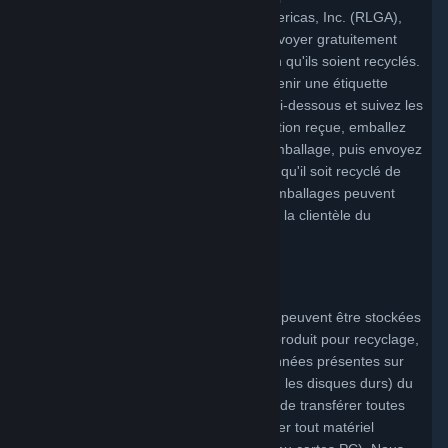
partenaire, Reverse Logistics Group Americas, Inc. (RLGA),
qui permet à la clientèle de Valve de renvoyer gratuitement
certains produits de la marque Valve afin qu'ils soient recyclés.
Pour bénéficier de ce programme et obtenir une étiquette
d'expédition gratuite, cliquez sur le lien ci-dessous et suivez les
instructions. Une fois l'étiquette d'expédition reçue, emballez
votre produit, apposez l'étiquette sur l'emballage, puis envoyez
votre appareil électronique couvert pour qu'il soit recyclé de
manière responsable.
Cliquez ici
. Des emballages peuvent
être fournis gratuitement sur demande à la clientèle du
Michigan.
Suppression des données
Vous êtes responsable des données qui peuvent être stockées
sur votre produit. Avant d'expédier tout produit pour recyclage,
il vous incombe (a) de supprimer les données présentes sur
les dispositifs de stockage (par exemple, les disques durs) du
ou des produits ; (b) de sauvegarder ou de transférer toutes
les données avant l'envoi ; et (c) de retirer tout matériel