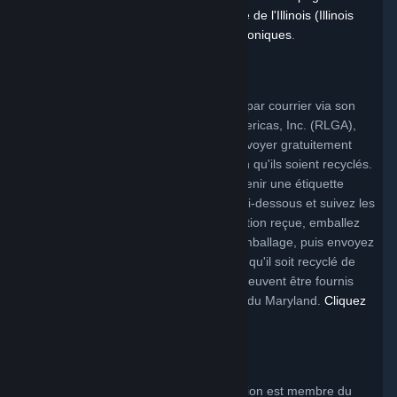
l'agence de protection environnementale de l'Illinois (Illinois
EPA) sur le recyclage des déchets électroniques
.
Programme du Maryland
Valve propose un programme de retour par courrier via son
partenaire, Reverse Logistics Group Americas, Inc. (RLGA),
qui permet à la clientèle de Valve de renvoyer gratuitement
certains produits de la marque Valve afin qu'ils soient recyclés.
Pour bénéficier de ce programme et obtenir une étiquette
d'expédition gratuite, cliquez sur le lien ci-dessous et suivez les
instructions. Une fois l'étiquette d'expédition reçue, emballez
votre produit, apposez l'étiquette sur l'emballage, puis envoyez
votre appareil électronique couvert pour qu'il soit recyclé de
manière responsable. Des emballages peuvent être fournis
gratuitement sur demande à la clientèle du Maryland.
Cliquez
ici pour commencer
.
Programme de l'État de New York
Dans l'État de New York, Valve Corporation est membre du