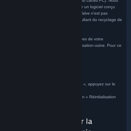
amovible (disques, cartes microSD, CD ou cartes PC). Nous
vous recommandons également d'utiliser un logiciel conçu
pour effacer les données avant l'envoi. Valve n'est pas
responsable de la perte de données résultant du recyclage de
votre produit.
Vous pouvez supprimer toutes les données de votre
Steam Deck en procédant à une réinitialisation-usine. Pour ce
faire, suivez les étapes suivantes.
Allumez votre Steam Deck.
Appuyez sur le bouton Steam.
Sélectionnez « Paramètres ».
Accédez à l'onglet « Système ».
Dans la section « Options avancées », appuyez sur le
bouton « Réinitialisation usine ».
Confirmez en appuyant sur le bouton « Réinitialisation
usine » dans la fenêtre qui s'affiche.
Écoparticipation pour la