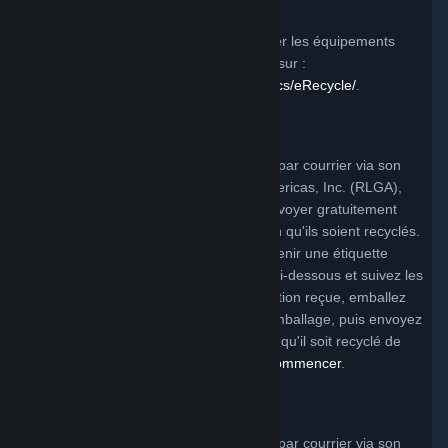
Pour en savoir plus sur comment recycler les équipements
électroniques admissibles, rendez-vous sur :
https://www2.calrecycle.ca.gov/electronics/eRecycle/
.
Programme de l'Utah
Valve propose un programme de retour par courrier via son
partenaire, Reverse Logistics Group Americas, Inc. (RLGA),
qui permet à la clientèle de Valve de renvoyer gratuitement
certains produits de la marque Valve afin qu'ils soient recyclés.
Pour bénéficier de ce programme et obtenir une étiquette
d'expédition gratuite, cliquez sur le lien ci-dessous et suivez les
instructions. Une fois l'étiquette d'expédition reçue, emballez
votre produit, apposez l'étiquette sur l'emballage, puis envoyez
votre appareil électronique couvert pour qu'il soit recyclé de
manière responsable.
Cliquez ici pour commencer
.
Programme du Michigan
Valve propose un programme de retour par courrier via son