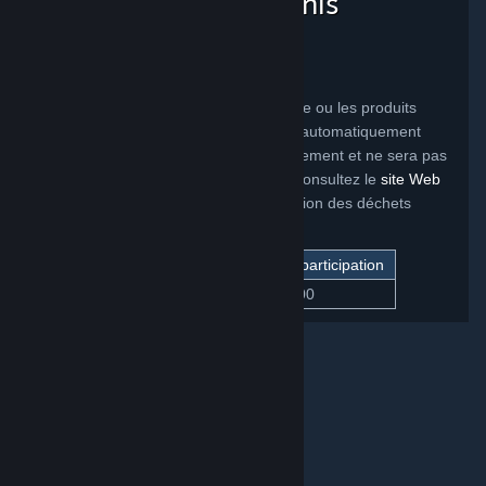
clientèle des États-Unis
Californie
Une écoparticipation a été imposée sur le ou les produits
suivants vendus en Californie. Elle sera automatiquement
ajoutée à votre achat au moment du paiement et ne sera pas
soumise à la TVA. Pour en savoir plus, consultez le
site Web
de l'État de Californie consacré à la gestion des déchets
électroniques.
Produit
Écoparticipation
Steam Deck (tous les modèles)
$4.00
© Valve Corporation. Tous droits réservés. Toutes les
marques commerciales sont la propriété de leurs
titulaires aux États-Unis et dans d'autres pays.
Politique de confidentialité
|
Mentions légales
|