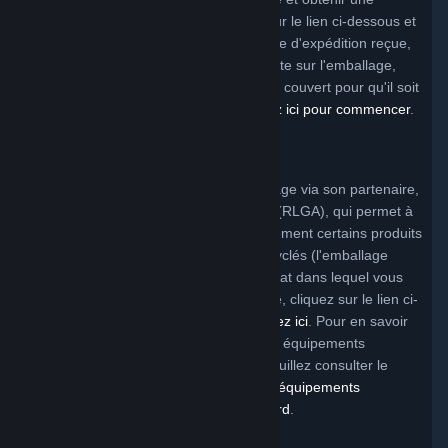
étiquette d'expédition gratuite, cliquez sur le lien ci-dessous et
suivez les instructions. Une fois l'étiquette d'expédition reçue,
emballez votre produit, apposez l'étiquette sur l'emballage,
puis envoyez votre appareil électronique couvert pour qu'il soit
recyclé de manière responsable.
Cliquez ici pour commencer
.
Programme de la Caroline du Nord
Valve propose un programme de recyclage via son partenaire,
Reverse Logistics Group Americas, Inc. (RLGA), qui permet à
la clientèle de Valve de renvoyer gratuitement certains produits
de la marque Valve afin qu'ils soient recyclés (l'emballage
pourra vous incomber en fonction de l'État dans lequel vous
vivez). Pour bénéficier de ce programme, cliquez sur le lien ci-
dessous et suivez les instructions :
cliquez ici
. Pour en savoir
plus sur le programme de recyclage des équipements
électroniques de la Caroline du Nord, veuillez consulter le
site Web du
programme de gestion des équipements
électroniques DEQ de la Caroline du Nord
.
Programme de la Californie