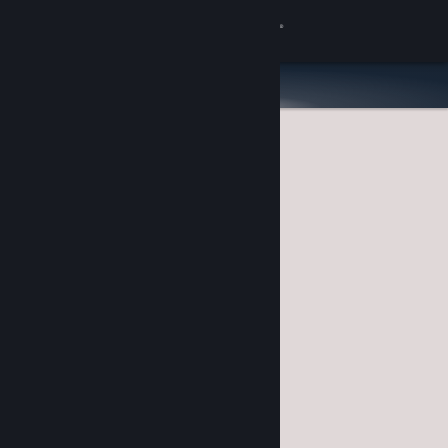
Logga in
Butik
Gemenskap
Om
Support
Byt språk
Skaffa Steams mobilapp
Se skrivbordswebbplats