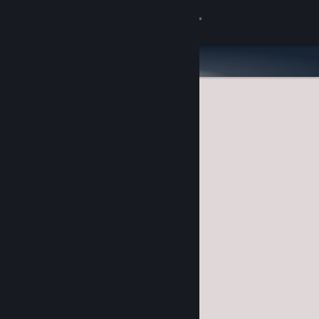
Iniciar sesión
Tienda
Comunidad
Acerca de
Soporte
Cambiar idioma
Obtener la aplicación de Steam Mobile
Ver versión clásica