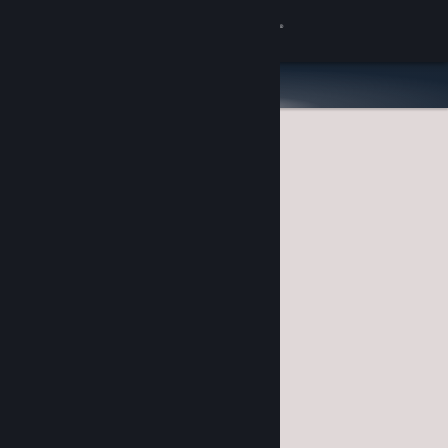
Accedi
Negozio
Comunità
Informazioni
Assistenza
Cambia la lingua
Ottieni l'app mobile di Steam
Visualizza il sito web per desktop