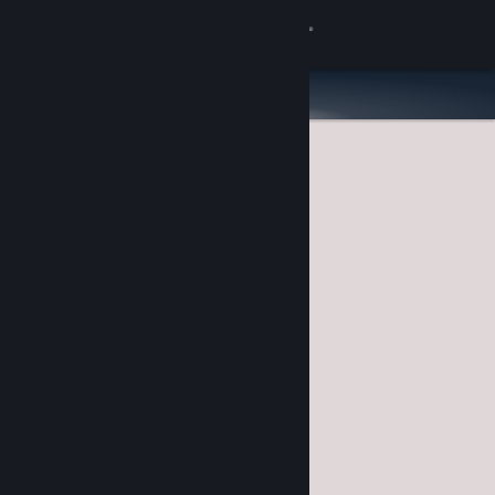
Σύνδεση
Κατάστημα
Κοινότητα
Σχετικά
Υποστήριξη
Αλλαγή γλώσσας
Αποκτήστε την εφαρμογή Steam για κινητές συσκευές
Προβολή ιστοσελίδας για υπολογιστές