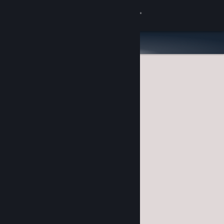
Inloggen
Winkel
Community
Over
Ondersteuning
Taal wijzigen
Download de mobiele Steam-app
Desktopwebsite weergeven