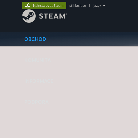
Nainstalovat Steam
přihlásit se
|
jazyk
OBCHOD
KOMUNITA
INFORMACE
PODPORA