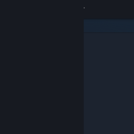
登录
商店
社区
关于
客服
更改语言
获取 Steam 手机应用
查看桌面版网站