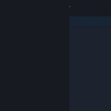
Войти
Магазин
Сообщество
Информация
Поддержка
Изменить язык
Скачать мобильное приложение Steam
Полная версия