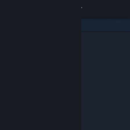
Iniciar sessão
Loja
Comunidade
Sobre
Apoio
Alterar idioma
Instala a app móvel do Steam
Ver versão para computadores