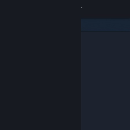
Logg inn
Butikk
Samfunn
Om
Kundestøtte
Bytt språk
Skaff deg Steam-appen på mobil
Vis skrivebordsversjon